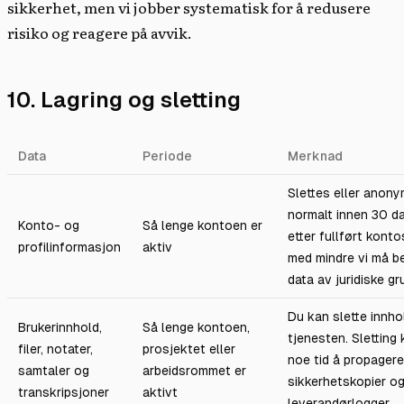
sikkerhet, men vi jobber systematisk for å redusere
risiko og reagere på avvik.
10. Lagring og sletting
Data
Periode
Merknad
Slettes eller anony
normalt innen 30 d
Konto- og
Så lenge kontoen er
etter fullført kontos
profilinformasjon
aktiv
med mindre vi må b
data av juridiske gr
Du kan slette innhol
Brukerinnhold,
Så lenge kontoen,
tjenesten. Sletting 
filer, notater,
prosjektet eller
noe tid å propagere 
samtaler og
arbeidsrommet er
sikkerhetskopier o
transkripsjoner
aktivt
leverandørlogger.