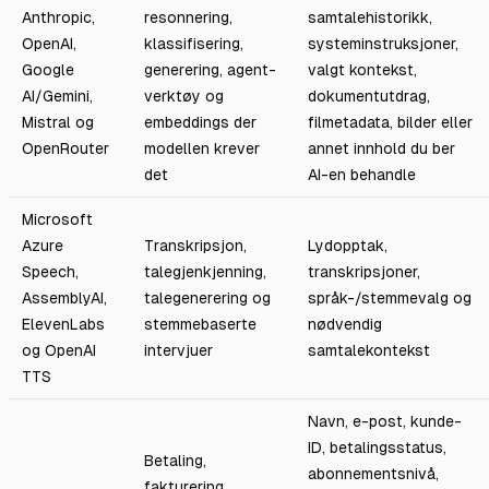
Anthropic,
resonnering,
samtalehistorikk,
OpenAI,
klassifisering,
systeminstruksjoner,
Google
generering, agent-
valgt kontekst,
AI/Gemini,
verktøy og
dokumentutdrag,
Mistral og
embeddings der
filmetadata, bilder eller
OpenRouter
modellen krever
annet innhold du ber
det
AI-en behandle
Microsoft
Azure
Transkripsjon,
Lydopptak,
Speech,
talegjenkjenning,
transkripsjoner,
AssemblyAI,
talegenerering og
språk-/stemmevalg og
ElevenLabs
stemmebaserte
nødvendig
og OpenAI
intervjuer
samtalekontekst
TTS
Navn, e-post, kunde-
ID, betalingsstatus,
Betaling,
abonnementsnivå,
fakturering,