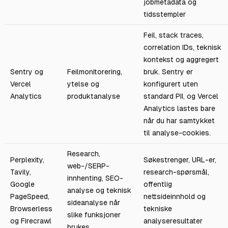
jobmetadata og
tidsstempler
Feil, stack traces,
correlation IDs, teknisk
kontekst og aggregert
Sentry og
Feilmonitorering,
bruk. Sentry er
Vercel
ytelse og
konfigurert uten
Analytics
produktanalyse
standard PII, og Vercel
Analytics lastes bare
når du har samtykket
til analyse-cookies.
Research,
Perplexity,
Søkestrenger, URL-er,
web-/SERP-
Tavily,
research-spørsmål,
innhenting, SEO-
Google
offentlig
analyse og teknisk
PageSpeed,
nettsideinnhold og
sideanalyse når
Browserless
tekniske
slike funksjoner
og Firecrawl
analyseresultater
brukes