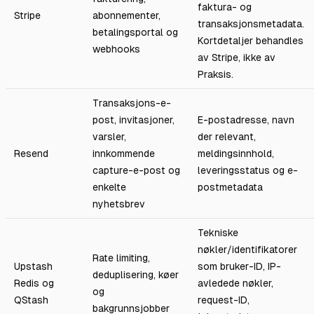
faktura- og
Stripe
abonnementer,
transaksjonsmetadata.
betalingsportal og
Kortdetaljer behandles
webhooks
av Stripe, ikke av
Praksis.
Transaksjons-e-
post, invitasjoner,
E-postadresse, navn
varsler,
der relevant,
Resend
innkommende
meldingsinnhold,
capture-e-post og
leveringsstatus og e-
enkelte
postmetadata
nyhetsbrev
Tekniske
nøkler/identifikatorer
Rate limiting,
Upstash
som bruker-ID, IP-
deduplisering, køer
Redis og
avledede nøkler,
og
QStash
request-ID,
bakgrunnsjobber